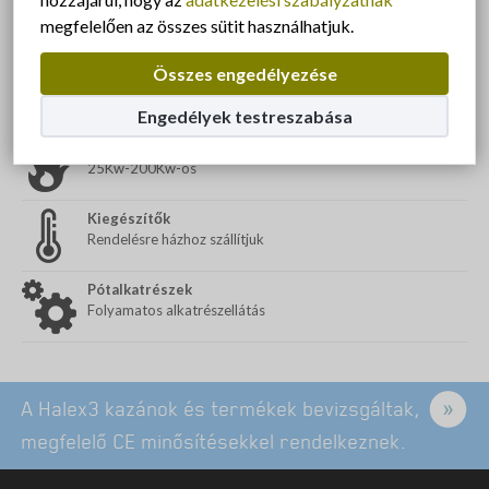
megfelelően az összes sütit használhatjuk.
Termékeink
Összes engedélyezése
Kazánok
20kW-1000kW-os
Engedélyek testreszabása
Apríték égőfejek
25Kw-200Kw-os
Kiegészítők
Rendelésre házhoz szállítjuk
Pótalkatrészek
Folyamatos alkatrészellátás
A Halex3 kazánok és termékek bevizsgáltak,
megfelelő CE minősítésekkel rendelkeznek.