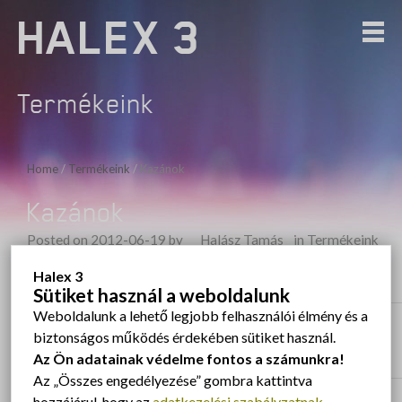
HALEX 3
Termékeink
Home
/
Termékeink
/
Kazánok
Kazánok
Posted on
2012-06-19
by
Halász Tamás
in
Termékeink
Halex 3
20kW-1000kW-os
Sütiket használ a weboldalunk
Weboldalunk a lehető legjobb felhasználói élmény és a
Bejegyzés navigáció
Previous
biztonságos működés érdekében sütiket használ.
Previous post:
Mi az a faelgázosító kazán?
Az Ön adatainak védelme fontos a számunkra!
Az „Összes engedélyezése” gombra kattintva
hozzájárul, hogy az
adatkezelési szabályzatnak