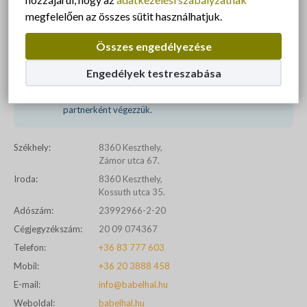
A weboldalt készítette
megfelelően az összes sütit használhatjuk.
Bábelhal Webstudio és Online Marketingügynökség
Összes engedélyezése
Díjnyertes, minősített fejlesztő és online
Engedélyek testreszabása
marketingügynökség vagyunk. Szolgáltatásainkat
hivatalos Google-, SEOMoz- és MailChimp
partnerként végezzük.
Székhely:
8360 Keszthely,
Zámor utca 67.
Iroda:
8360 Keszthely,
Kossuth utca 35.
Adószám:
23992966-2-20
Cégjegyzékszám:
20 09 074367
Telefon:
+36 83 777 603
Mobil:
+36 20 3888 458
E-mail:
info@babelhal.hu
Weboldal:
babelhal.hu