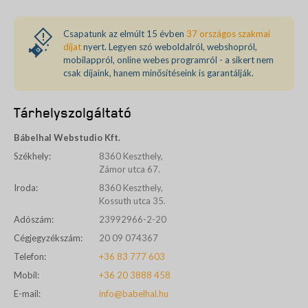
Csapatunk az elmúlt 15 évben
37 országos szakmai
díjat
nyert. Legyen szó weboldalról, webshopról,
mobilappról, online webes programról - a sikert nem
csak díjaink, hanem minősítéseink is garantálják.
Tárhelyszolgáltató
Bábelhal Webstudio Kft.
Székhely:
8360 Keszthely,
Zámor utca 67.
Iroda:
8360 Keszthely,
Kossuth utca 35.
Adószám:
23992966-2-20
Cégjegyzékszám:
20 09 074367
Telefon:
+36 83 777 603
Mobil:
+36 20 3888 458
E-mail:
info@babelhal.hu