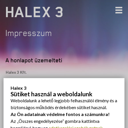
HALEX 3
Impresszum
A honlapot üzemelteti
Halex 3 Kft.
Székhely:
8790 Zalaszentgrót, Május 1. u. 8.
Halex 3
Adószám:
11226930-2-20
Sütiket használ a weboldalunk
Cégjegyzékszám:
20-09-064565
Weboldalunk a lehető legjobb felhasználói élmény és a
Tartalomfelelős
biztonságos működés érdekében sütiket használ.
Az Ön adatainak védelme fontos a számunkra!
Ügyvezető:
Halász Tamás
Az „Összes engedélyezése” gombra kattintva
hozzájárul, hogy az
adatkezelési szabályzatnak