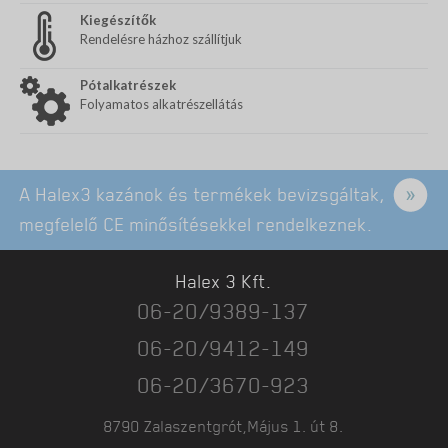
Kiegészítők
Rendelésre házhoz szállítjuk
Pótalkatrészek
Folyamatos alkatrészellátás
A Halex3 kazánok és termékek bevizsgáltak,
megfelelő CE minősítésekkel rendelkeznek.
Halex 3 Kft.
06-20/9389-137
06-20/9412-149
06-20/3670-923
8790 Zalaszentgrót,Május 1. út 8.