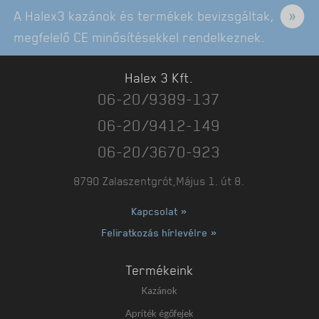
A Halex3 kazánok és termékek bevizsgáltak,
megfelelő CE minősítésekkel rendelkeznek.
Halex 3 Kft.
06-20/9389-137
06-20/9412-149
06-20/3670-923
8790 Zalaszentgrót,Május 1. út 8.
Kapcsolat »
Feliratkozás hírlevélre »
Termékeink
Kazánok
Apríték égőfejek