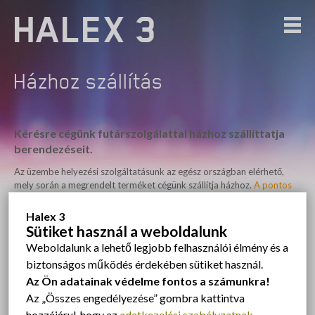
HALEX 3
Házhoz szállítás
Kérésre cégünk futárszolgálattal házhoz szállíttatja
berendezéseit.
Az üzembe helyezési szolgáltatásunk az egész országban elérhető,
mely során a megrendelt terméket cégünk szállítja házhoz.
A pontos
árakért kérjük vegye fel velünk a kapcsolatot.
Halex 3
Ossza meg barátaival, ismerőseivel ezt az oldalt:
Sütiket használ a weboldalunk
Weboldalunk a lehető legjobb felhasználói élmény és a
FACEBOOKON
biztonságos működés érdekében sütiket használ.
Az Ön adatainak védelme fontos a számunkra!
TWITTEREN
Az „Összes engedélyezése” gombra kattintva
hozzájárul, hogy az
adatkezelési szabályzatnak