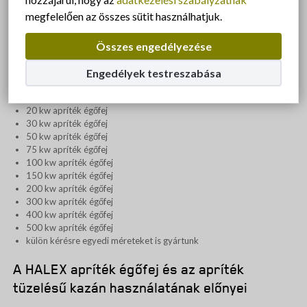
nem elhanyagolható költség a földgáz bekerülési költsége sem
megfelelően az összes sütit használhatjuk.
(vezeték kiépítés, alapdíj stb.). Cégünk ingyenes tanácsadás
keretében segít Önnek a megfelelő termék kiválasztásában.
Tanácsadásért vegye fel velünk a kapcsolatot, vagy kérjen
Összes engedélyezése
visszahívást kollégáinktól!
Engedélyek testreszabása
HALEX apríték égőfej-típusok
20 kw apríték égőfej
30 kw apríték égőfej
50 kw apríték égőfej
75 kw apríték égőfej
100 kw apríték égőfej
150 kw apríték égőfej
200 kw apríték égőfej
300 kw apríték égőfej
400 kw apríték égőfej
500 kw apríték égőfej
külön kérésre egyedi méreteket is gyártunk
A HALEX apríték égőfej és az apríték
tüzelésű kazán használatának előnyei