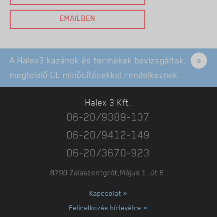
EMAILBEN
A Halex3 kazánok és termékek bevizsgáltak,
megfelelő CE minősítésekkel rendelkeznek.
Halex 3 Kft.
06-20/9389-137
06-20/9412-149
06-20/3670-923
8790 Zalaszentgrót,Május 1. út 8.
Kapcsolat »
Feliratkozás hírlevélre »