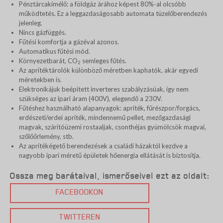
Pénztárcakímélő: a földgáz árához képest 80%-al olcsóbb
működtetés. Ez a leggazdaságosabb automata tüzelőberendezés
jelenleg.
Nincs gázfüggés.
Fűtési komfortja a gázéval azonos.
Automatikus fűtési mód.
Környezetbarát, CO
semleges fűtés.
2
Az aprítéktárolók különböző méretben kaphatók, akár egyedi
méretekben is.
Elektronikájuk beépített inverteres szabályzásúak, így nem
szükséges az ipari áram (400V), elegendő a 230V.
Fűtéshez használható alapanyagok: apríték, fűrészpor/forgács,
erdészeti/erdei apríték, mindennemű pellet, mezőgazdasági
magvak, szárítóüzemi rostaaljak, csonthéjas gyümölcsök magvai,
szőlőőrlemény, stb.
Az aprítékégető berendezések a családi házaktól kezdve a
nagyobb ipari méretű épületek hőenergia ellátását is biztosítja.
Ossza meg barátaival, ismerőseivel ezt az oldalt:
FACEBOOKON
TWITTEREN