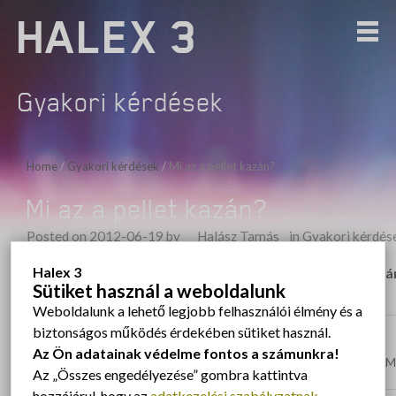
HALEX 3
Gyakori kérdések
Home
/
Gyakori kérdések
/
Mi az a pellet kazán?
Mi az a pellet kazán?
Posted on
2012-06-19
by
Halász Tamás
in
Gyakori kérdés
Halex 3
A pelletkazán működését tekintve hasonlít az aprítékkazá
Sütiket használ a weboldalunk
más.
Weboldalunk a lehető legjobb felhasználói élmény és a
biztonságos működés érdekében sütiket használ.
Bejegyzés navigáció
Previous
Az Ön adatainak védelme fontos a számunkra!
Previous post:
Mi az az apríték kazán?
N
M
Az „Összes engedélyezése” gombra kattintva
hozzájárul, hogy az
adatkezelési szabályzatnak