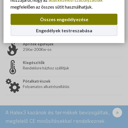
megfelelően az összes sütit használhatjuk.
Termékeink
Összes engedélyezése
Kazánok
Engedélyek testreszabása
20kW-1000kW-os
Apríték égőfejek
25Kw-200Kw-os
Kiegészítők
Rendelésre házhoz szállítjuk
Pótalkatrészek
Folyamatos alkatrészellátás
A Halex3 kazánok és termékek bevizsgáltak,
megfelelő CE minősítésekkel rendelkeznek.