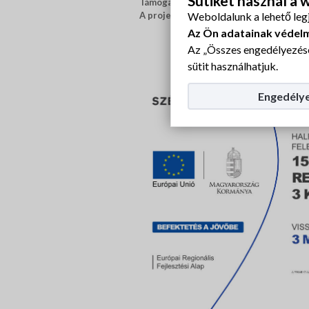
Sütiket használ a
Támogatás mértéke (%-ban):
100%
Weboldalunk a lehető leg
A projekt befejezési dátuma:
2022.06.3
Az Ön adatainak védel
Az „Összes engedélyezése
sütit használhatjuk.
Engedélye