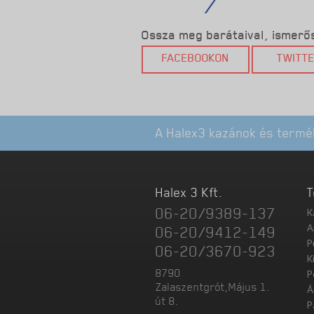
Ossza meg barátaival, ismerőse
FACEBOOKON
TWITT
A Halex3 kazánok és termék
Halex 3 Kft.
T
06-20/9389-137
K
A
06-20/9412-149
P
06-20/3670-923
K
8790
P
Zalaszentgrót,Május 1.
Á
út 8.
P