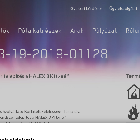
Gyakori kérdések
Ügyfélszolgálat
ítők
Pótalkatrészek
Árak
Pályázat
Rólu
.3-19-2019-01128
 telepítés a HALEX 3 Kft.-nél”
Term
s Szolgáltató Korlátolt Felelősségű Társaság
endszer telepítés a HALEX 3 Kft.-nél”
ót, Május 1. u. 8., 500/5. hrsz.
3-19-2019-01128
árommillió forint