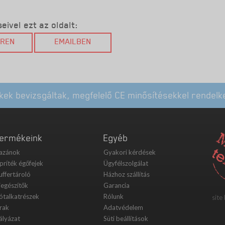
ivel ezt az oldalt:
EREN
EMAILBEN
ek bevizsgáltak, megfelelő CE minősítésekkel rendelk
ermékeink
Egyéb
azánok
Gyakori kérdések
príték égőfejek
Ügyfélszolgálat
uffertároló
Házhoz szállítás
iegészítők
Garancia
ótalkatrészek
Rólunk
site
rak
Adatvédelem
ályázat
Süti beállítások