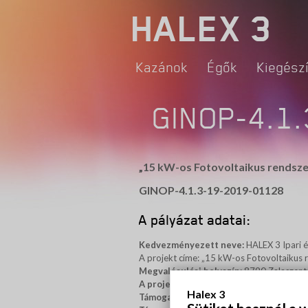
HALEX 3
Kazánok
Égők
Kiegész
GINOP-4.1
„15 kW-os Fotovoltaikus rendszer
GINOP-4.1.3-19-2019-01128
A pályázat adatai:
Kedvezményezett neve:
HALEX 3 Ipari é
A projekt címe: „15 kW-os Fotovoltaikus r
Megvalósulási helyszín:
8790 Zalaszentgr
A projekt azonosító száma:
GINOP-4.1.
Halex 3
Támogatási összeg:
3.000.000 Ft, azaz h