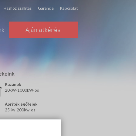
Házhoz szállítás
Garancia
Kapcsolat
nk
Ajánlatkérés
ékeink
Kazánok
20kW-1000kW-os
Apríték égőfejek
25Kw-200Kw-os
Kiegészítők
Rendelésre házhoz szállítjuk