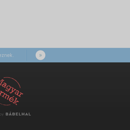
eznek.
 by