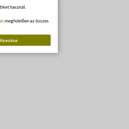
iket használ.
Pótalkatrészek
Folyamatos alkatrészellátás
ak
megfelelően az összes
élyezése